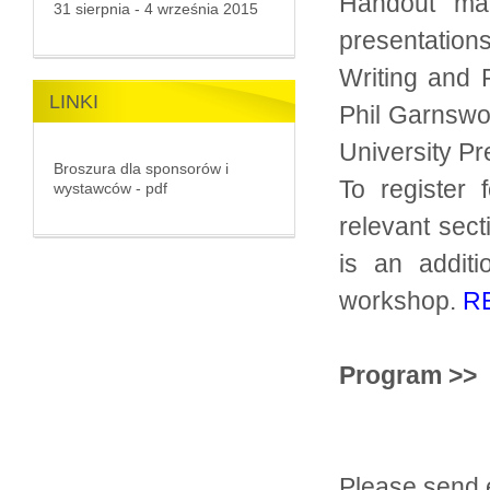
Handout mat
31 sierpnia - 4 września 2015
presentations
Writing and P
LINKI
Phil Garnswo
University Pr
Broszura dla sponsorów i
To register 
wystawców - pdf
relevant sect
is an addit
workshop.
R
Program >>
Please send e