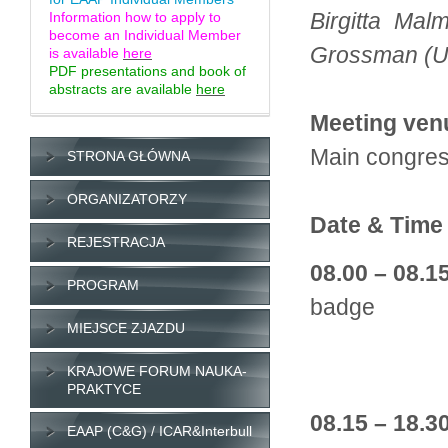
Birgitta Mal
Information how to apply to
become an Individual Member
Grossman (
is available
here
PDF presentations and book of
abstracts are available
here
Meeting ve
Main congres
STRONA GŁÓWNA
ORGANIZATORZY
Date & Time
REJESTRACJA
08.00 – 08.1
PROGRAM
badge
MIEJSCE ZJAZDU
(at entra
Required 
KRAJOWE FORUM NAUKA-
PRAKTYCE
08.15 – 18.3
EAAP (C&G) / ICAR&Interbull