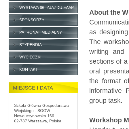
WYSTAWA 66. ZJAZDU EAAP
About the 
SPONSORZY
Communicating
as designing
PATRONAT MEDIALNY
The workshop
STYPENDIA
writing and 
WYCIECZKI
sections of a
KONTAKT
oral present
the format o
MIEJSCE I DATA
informative 
group task.
Szkoła Główna Gospodarstwa
Wiejskiego - SGGW
Nowoursynowska 166
Workshop Ma
02-787 Warszawa, Polska