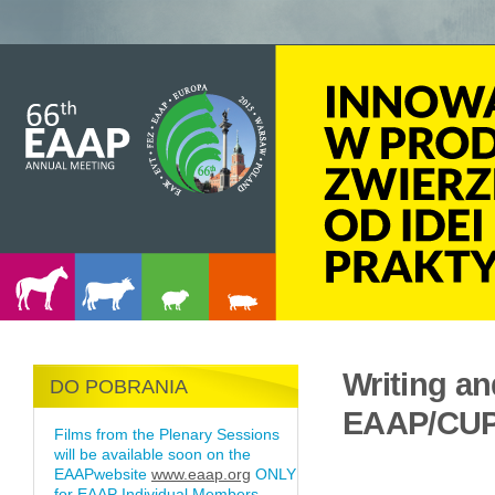
Writing an
DO POBRANIA
EAAP/CUP
Films from the Plenary Sessions
will be available soon on the
EAAPwebsite
www.eaap.org
ONLY
for EAAP Individual Members