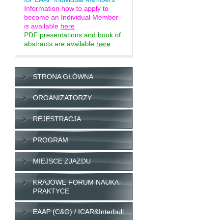
Information how to apply to
become an Individual Member
is available
here
PDF presentations and book of
abstracts are available
here
STRONA GŁÓWNA
ORGANIZATORZY
REJESTRACJA
PROGRAM
MIEJSCE ZJAZDU
KRAJOWE FORUM NAUKA-
PRAKTYCE
EAAP (C&G) / ICAR&Interbull