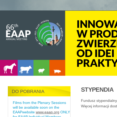
STYPENDIA
DO POBRANIA
Fundusz stypendialny
Films from the Plenary Sessions
Więcej informacji dos
will be available soon on the
EAAPwebsite
www.eaap.org
ONLY
for EAAP Individual Members