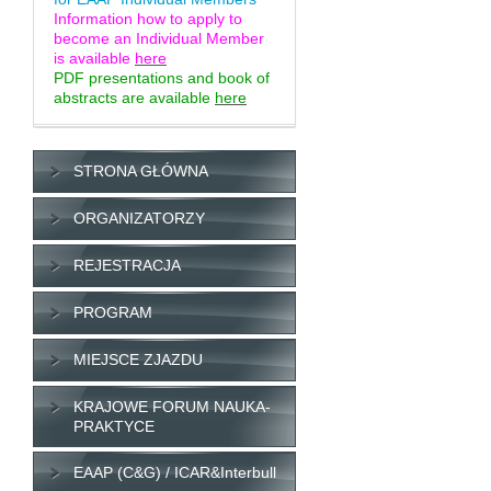
Information how to apply to
become an Individual Member
is available
here
PDF presentations and book of
abstracts are available
here
STRONA GŁÓWNA
ORGANIZATORZY
REJESTRACJA
PROGRAM
MIEJSCE ZJAZDU
KRAJOWE FORUM NAUKA-
PRAKTYCE
EAAP (C&G) / ICAR&Interbull