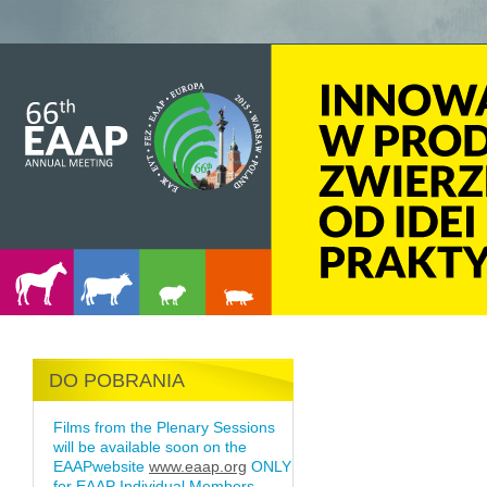
DO POBRANIA
Films from the Plenary Sessions
will be available soon on the
EAAPwebsite
www.eaap.org
ONLY
for EAAP Individual Members